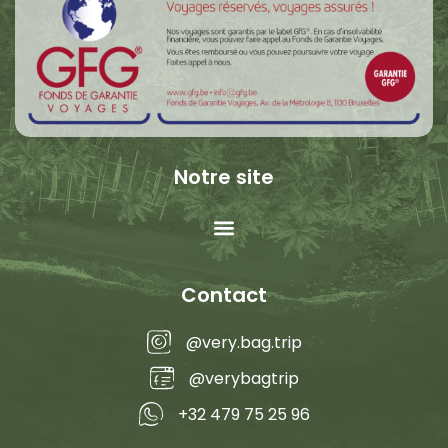
Notre site
Contact
@very.bag.trip
@verybagtrip
+32 479 75 25 96