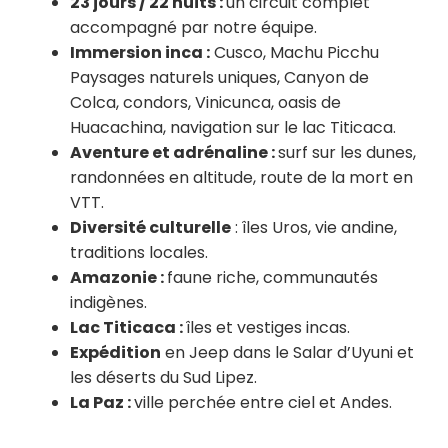
23 jours / 22 nuits :
un circuit complet
accompagné par notre équipe.
Immersion inca :
Cusco, Machu Picchu
Paysages naturels uniques, Canyon de
Colca, condors, Vinicunca, oasis de
Huacachina, navigation sur le lac Titicaca.
Aventure et adrénaline :
surf sur les dunes,
randonnées en altitude, route de la mort en
VTT.
Diversité culturelle
: îles Uros, vie andine,
traditions locales.
Amazonie :
faune riche, communautés
indigènes.
Lac Titicaca :
îles et vestiges incas.
Expédition
en Jeep dans le Salar d’Uyuni et
les déserts du Sud Lipez.
La Paz :
ville perchée entre ciel et Andes.