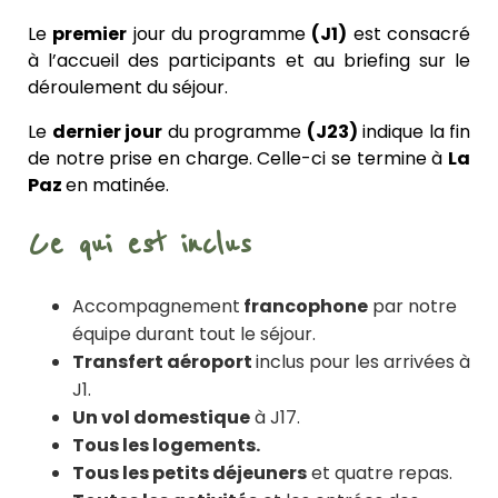
Le
premier
jour du programme
(J1)
est consacré
à l’accueil des participants et au briefing sur le
déroulement du séjour.
Le
dernier jour
du programme
(J23)
indique la fin
de notre prise en charge. Celle-ci se termine à
La
Paz
en matinée.
Ce qui est inclus
Accompagnement
francophone
par notre
équipe durant tout le séjour.
Transfert aéroport
inclus pour les arrivées à
J1.
Un vol domestique
à J17.
Tous les logements.
Tous les petits déjeuners
et quatre repas.