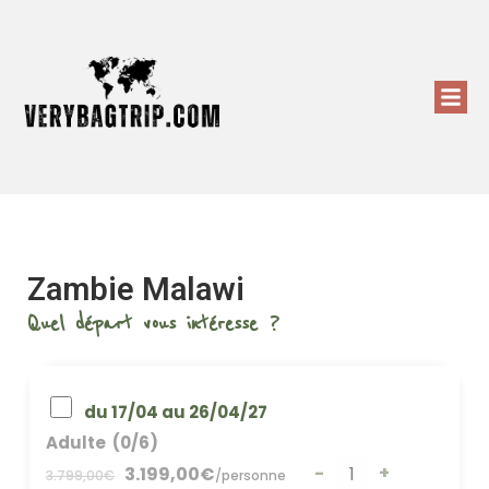
Zambie Malawi
Quel départ vous intéresse ?
du 17/04 au 26/04/27
Adulte
(0/6)
-
+
3.199,00
€
3.799,00
€
/
personne