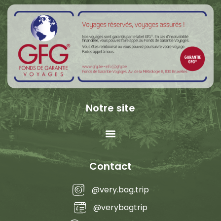
Notre site
Contact
@very.bag.trip
@verybagtrip